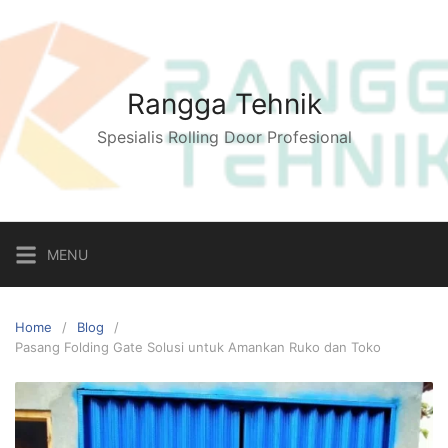
Skip
to
content
Rangga Tehnik
Spesialis Rolling Door Profesional
MENU
Home
Blog
Pasang Folding Gate Solusi untuk Amankan Ruko dan Toko