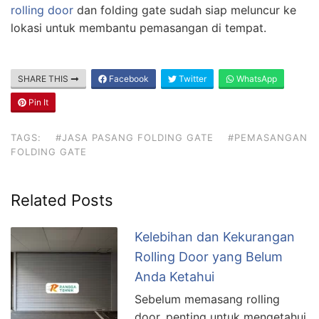
rolling door
dan folding gate sudah siap meluncur ke
lokasi untuk membantu pemasangan di tempat.
SHARE THIS
Facebook
Twitter
WhatsApp
Pin It
TAGS:
#JASA PASANG FOLDING GATE
#PEMASANGAN
FOLDING GATE
Related Posts
Kelebihan dan Kekurangan
Rolling Door yang Belum
Anda Ketahui
Sebelum memasang rolling
door, penting untuk mengetahui