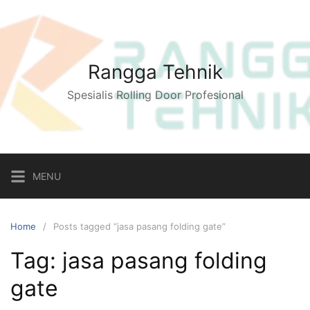
Skip
to
content
Rangga Tehnik
Spesialis Rolling Door Profesional
MENU
Home
Posts tagged “jasa pasang folding gate”
Tag:
jasa pasang folding
gate