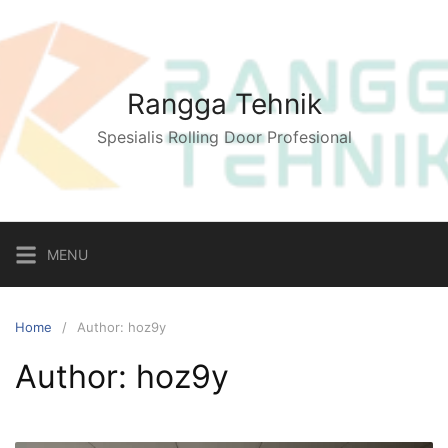
Skip
to
content
Rangga Tehnik
Spesialis Rolling Door Profesional
MENU
Home
Author: hoz9y
Author:
hoz9y