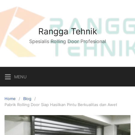
Skip
to
content
Rangga Tehnik
Spesialis Rolling Door Profesional
MENU
Home
Blog
Pabrik Rolling Door Siap Hasilkan Pintu Berkualitas dan Awet