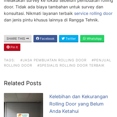
melakukan survey ke lokasi sebelum pembuatan rolling
door. Tidak ada biaya tambahan untuk survey dan
konsultasi. Nikmati layanan terbaik
service rolling door
dan jenis pintu khusus lainnya di Rangga Tehnik.
SHARE THIS
Facebook
Twitter
WhatsApp
Pin It
TAGS:
#JASA PEMBUATAN ROLLING DOOR
#PENJUAL
ROLLING DOOR
#SPESIALIS ROLLING DOOR TERBAIK
Related Posts
Kelebihan dan Kekurangan
Rolling Door yang Belum
Anda Ketahui