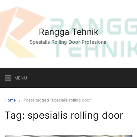
Skip
to
content
Rangga Tehnik
Spesialis Rolling Door Profesional
MENU
Home
Posts tagged “spesialis rolling door”
Tag:
spesialis rolling door