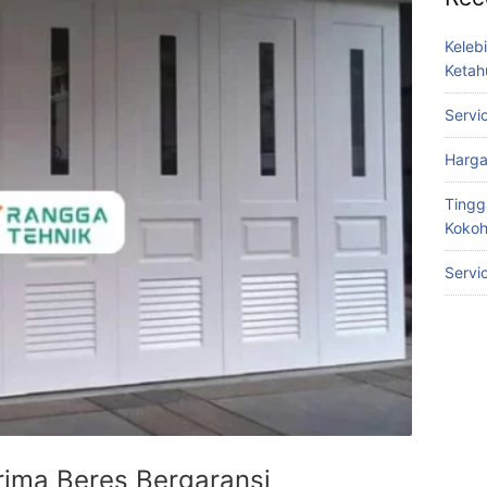
Keleb
Ketah
Servi
Harga
Tingg
Koko
Servi
rima Beres Bergaransi