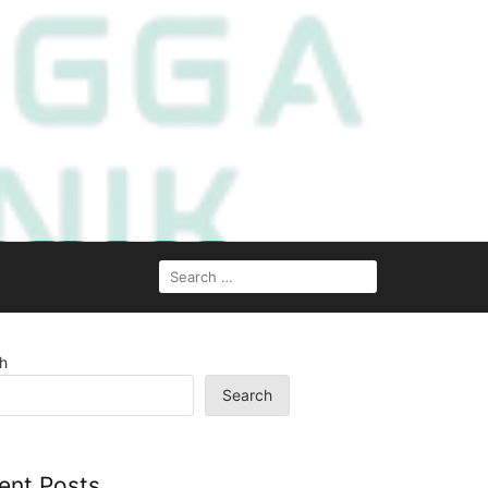
SEARCH
FOR:
h
Search
ent Posts